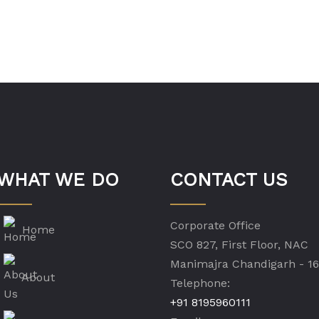
WHAT WE DO
CONTACT US
Corporate Office
Home
SCO 827, First Floor, NAC
Manimajra Chandigarh - 1
About
Telephone:
+91 8195960111