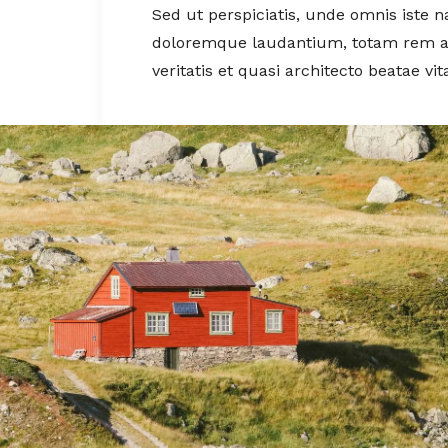
Sed ut perspiciatis, unde omnis iste 
doloremque laudantium, totam rem ap
veritatis et quasi architecto beatae vit