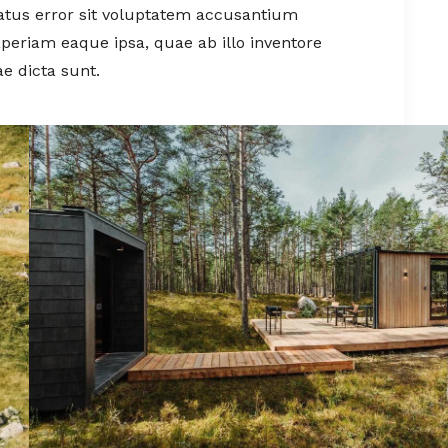
natus error sit voluptatem accusantium
eriam eaque ipsa, quae ab illo inventore
ae dicta sunt.